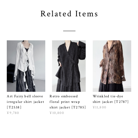
Related Items
Art Fairy bell sleeve
Retro embossed
Wrinkled tie-dye
irregular shirt jacket
floral print wrap
shirt jacket [T2787]
[T2538]
shirt jacket [T2785]
¥11,800
¥9,780
¥10,800