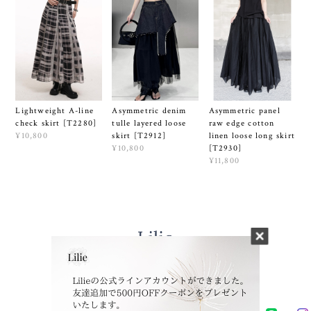
Lightweight A-line
Asymmetric denim
Asymmetric panel
check skirt [T2280]
tulle layered loose
raw edge cotton
¥10,800
skirt [T2912]
linen loose long skirt
¥10,800
[T2930]
¥11,800
プライバシーポリシー
特定商取引法に基づく表記