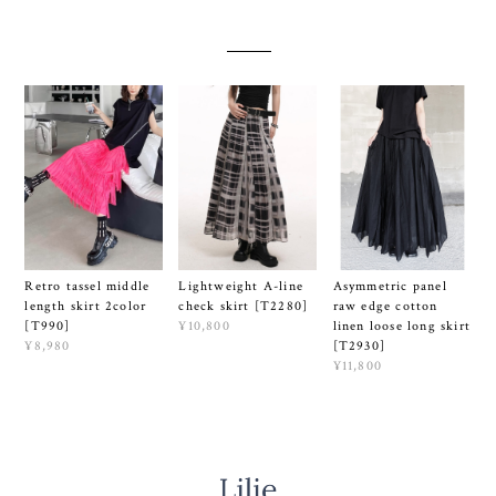
Lightweight A-line
Retro tassel middle
Asymmetric panel
check skirt [T2280]
length skirt 2color
raw edge cotton
¥10,800
[T990]
linen loose long skirt
¥8,980
[T2930]
¥11,800