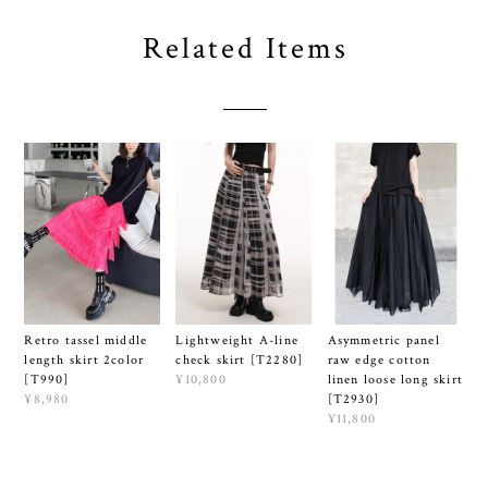
Related Items
Lightweight A-line
Retro tassel middle
Asymmetric panel
check skirt [T2280]
length skirt 2color
raw edge cotton
¥10,800
[T990]
linen loose long skirt
¥8,980
[T2930]
¥11,800