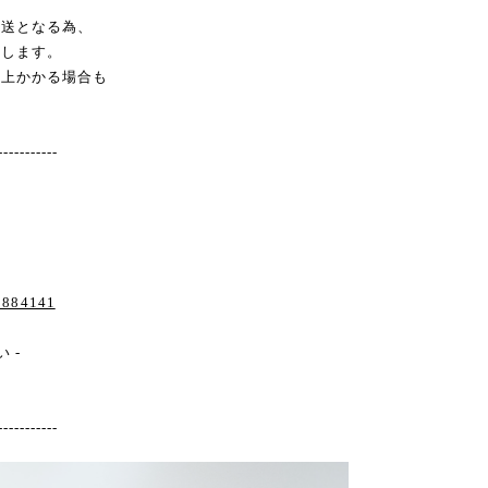
発送となる為、
致します。
以上かかる場合も
-----------
/3884141
 -
-----------