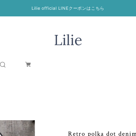
Lilie official LINEクーポンはこちら
Retro polka dot deni