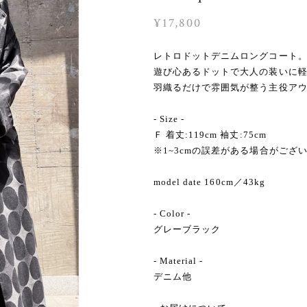
¥17,800
レトロドットデニムロングコート
遊び心あるドットで大人の装いに
羽織るだけで雰囲気が整う主役ア
- Size -
Ｆ 着丈:119cm 袖丈:75cm
※1~3cmの誤差がある場合がござ
model date 160cm／43kg
- Color -
グレーブラック
- Material -
デニム他