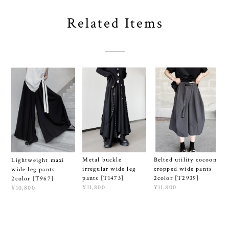
Related Items
Metal buckle
Belted utility cocoon
Lightweight maxi
irregular wide leg
cropped wide pants
wide leg pants
pants [T1473]
2color [T2939]
2color [T967]
¥11,800
¥11,800
¥10,800