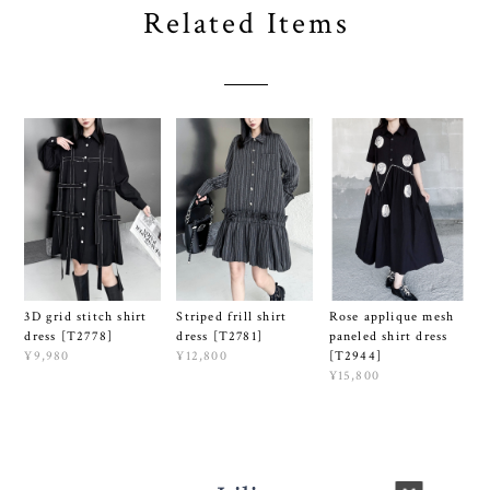
Related Items
3D grid stitch shirt
Striped frill shirt
Rose applique mesh
dress [T2778]
dress [T2781]
paneled shirt dress
¥9,980
¥12,800
[T2944]
¥15,800