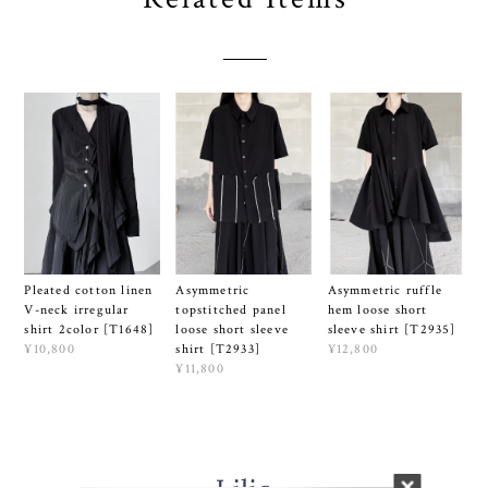
Pleated cotton linen
Asymmetric
Asymmetric ruffle
V-neck irregular
topstitched panel
hem loose short
shirt 2color [T1648]
loose short sleeve
sleeve shirt [T2935]
¥10,800
shirt [T2933]
¥12,800
¥11,800