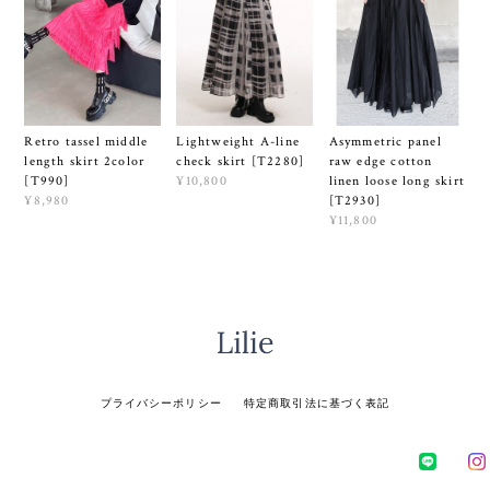
Lightweight A-line
Retro tassel middle
Asymmetric panel
check skirt [T2280]
length skirt 2color
raw edge cotton
¥10,800
[T990]
linen loose long skirt
¥8,980
[T2930]
¥11,800
プライバシーポリシー
特定商取引法に基づく表記