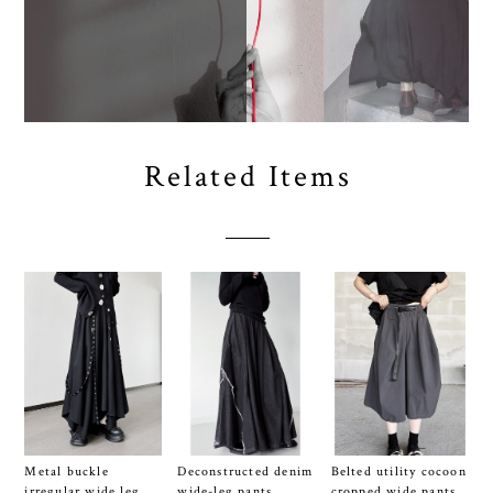
Related Items
Metal buckle
Deconstructed denim
Belted utility cocoon
irregular wide leg
wide-leg pants
cropped wide pants