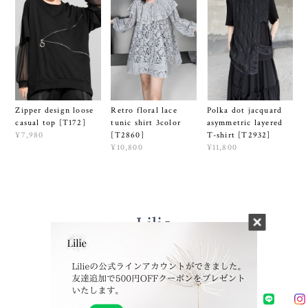
Zipper design loose
Polka dot jacquard
Retro floral lace
casual top [T172]
asymmetric layered
tunic shirt 3color
¥7,980
T-shirt [T2932]
[T2860]
¥11,800
¥10,800
プライバシーポリシー
特定商取引法に基づく表記