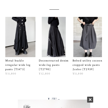
Metal buckle
Deconstructed denim
Belted utility cocoon
irregular wide leg
wide-leg pants
cropped wide pants
pants [T1473]
[T2790]
2color [T2939]
¥11,800
¥12,800
¥11,800