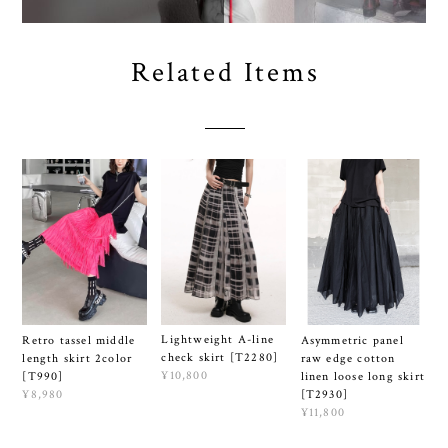
Related Items
Lightweight A-line
Retro tassel middle
Asymmetric panel
check skirt [T2280]
length skirt 2color
raw edge cotton
¥10,800
[T990]
linen loose long skirt
¥8,980
[T2930]
¥11,800