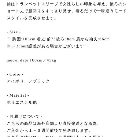
袖はトランペットスリーブで女性らしい印象を与え、後ろのシ
ョート丈で腰回りをすっきり見せ、着るだけで一味違うモード
スタイルを完成させます。
- Size -
Ｆ 胸囲:103cm 着丈:前75後ろ38cm 肩から袖丈:66cm
※1~3cmの誤差がある場合がございます
model date 160cm／45kg
- Color -
アイボリー／ブラック
- Material -
ポリエステル他
- お届けについて -
こちらの商品は海外店舗より直接発送となる為、
ご入金から１～３週間前後で発送致します。