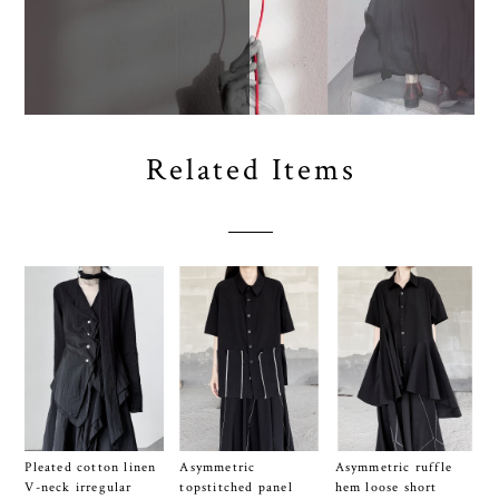
Related Items
Pleated cotton linen
Asymmetric
Asymmetric ruffle
V-neck irregular
topstitched panel
hem loose short