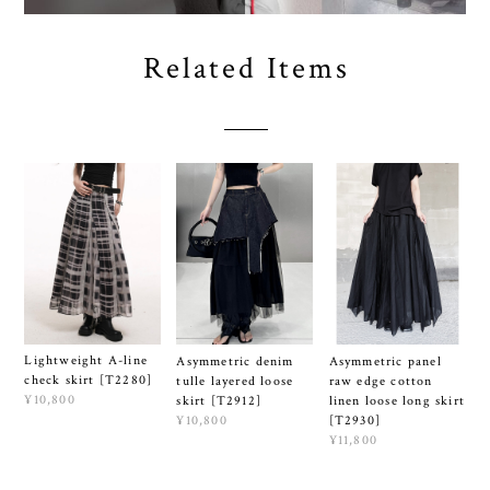
Related Items
Lightweight A-line
Asymmetric denim
Asymmetric panel
check skirt [T2280]
tulle layered loose
raw edge cotton
¥10,800
skirt [T2912]
linen loose long skirt
¥10,800
[T2930]
¥11,800