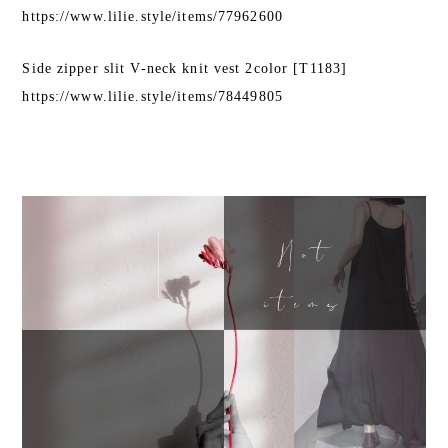
https://www.lilie.style/items/77962600
Side zipper slit V-neck knit vest 2color [T1183]
https://www.lilie.style/items/78449805