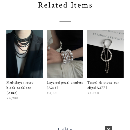
Related Items
Multilayer retro
Layered pearl armlets
Tassel ＆ stone ear
black necklace
[A214]
clips[A277]
[A182]
¥4,580
¥4,980
¥6,980