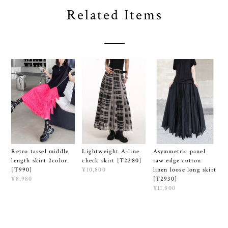
Related Items
Lightweight A-line
Retro tassel middle
Asymmetric panel
check skirt [T2280]
length skirt 2color
raw edge cotton
¥10,800
[T990]
linen loose long skirt
¥8,980
[T2930]
¥11,800