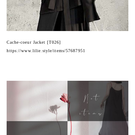
Cache-coeur Jacket [T026]
https://www.lilie.style/items/57687951