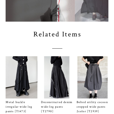
Related Items
Metal buckle
Deconstructed denim
Belted utility cocoon
irregular wide leg
wide-leg pants
cropped wide pants
pants [T1473]
[T2790]
2color [T2939]