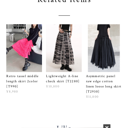
Lightweight A-line
Retro tassel middle
Asymmetric panel
check skirt [T2280]
length skirt 2color
raw edge cotton
¥10,800
[T990]
linen loose long skirt
¥8,980
[T2930]
¥11,800