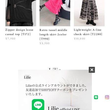
Zipper design loose
Lightweight A-line
Retro tassel middle
casual top [T172]
check skirt [T2280]
length skirt 2color
¥7,980
¥10,800
[T990]
¥8,980
プライバシーポリシー
特定商取引法に基づく表記